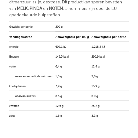
citroenzuur, azijn, dextrose. Dit product kan sporen bevatten
van
MELK, PINDA
en
NOTEN
. E-nummers zijn door de EU
goedgekeurde hulpstoffen.
Gewicht per portie
200 g
Voedingswaarde
Aanwezigheid per 100 g
Aanwezigheid per portie
energie
609,1 kJ
1.218,2 kJ
Energie
145,5 kcal
290,9 kcal
vetten
6,4 g
12,9 g
waarvan verzadigde vetzuren
1,5 g
3,0 g
koolhydraten
7,9 g
15,9 g
waarvan suikers
3,5 g
6,9 g
eiwitten
12,6 g
25,2 g
zout
1,6 g
3,3 g