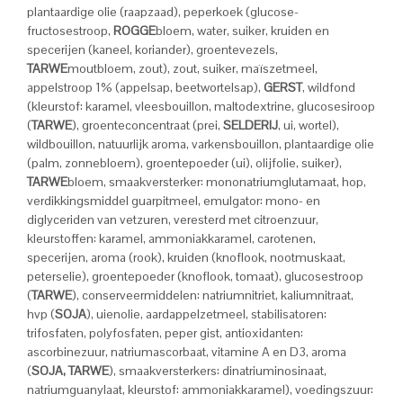
plantaardige olie (raapzaad), peperkoek (glucose-
fructosestroop,
ROGGE
bloem, water, suiker, kruiden en
specerijen (kaneel, koriander), groentevezels,
TARWE
moutbloem, zout), zout, suiker, maïszetmeel,
appelstroop 1% (appelsap, beetwortelsap),
GERST
, wildfond
(kleurstof: karamel, vleesbouillon, maltodextrine, glucosesiroop
(
TARWE
), groenteconcentraat (prei,
SELDERIJ
, ui, wortel),
wildbouillon, natuurlijk aroma, varkensbouillon, plantaardige olie
(palm, zonnebloem), groentepoeder (ui), olijfolie, suiker),
TARWE
bloem, smaakversterker: mononatriumglutamaat, hop,
verdikkingsmiddel guarpitmeel, emulgator: mono- en
diglyceriden van vetzuren, veresterd met citroenzuur,
kleurstoffen: karamel, ammoniakkaramel, carotenen,
specerijen, aroma (rook), kruiden (knoflook, nootmuskaat,
peterselie), groentepoeder (knoflook, tomaat), glucosestroop
(
TARWE
), conserveermiddelen: natriumnitriet, kaliumnitraat,
hvp (
SOJA
), uienolie, aardappelzetmeel, stabilisatoren:
trifosfaten, polyfosfaten, peper gist, antioxidanten:
ascorbinezuur, natriumascorbaat, vitamine A en D3, aroma
(
SOJA, TARWE
), smaakversterkers: dinatriuminosinaat,
natriumguanylaat, kleurstof: ammoniakkaramel), voedingszuur: