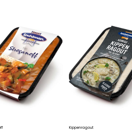
R
LEES VERDER
ff
Kippenragout