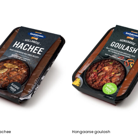
R
LEES VERDER
achee
Hongaarse goulash