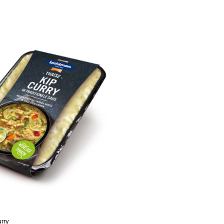
R
LEES VERDER
urry