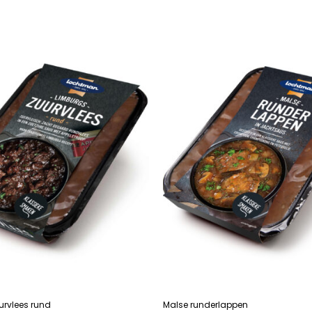
R
LEES VERDER
urvlees rund
Malse runderlappen