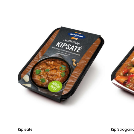
LEES VERDER
LEES VERDE
Kip saté
Kip Strogano