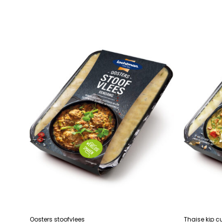
LEES VERDER
LEES VERDE
Oosters stoofvlees
Thaise kip c