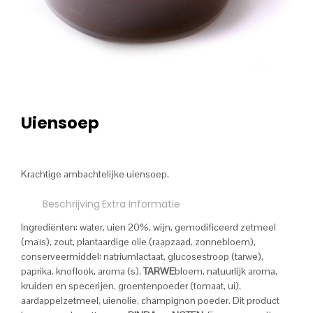
Uiensoep
Krachtige ambachtelijke uiensoep.
Beschrijving
Extra Informatie
Ingrediënten: water, uien 20%, wijn, gemodificeerd zetmeel
(maïs), zout, plantaardige olie (raapzaad, zonnebloem),
conserveermiddel: natriumlactaat, glucosestroop (tarwe),
paprika, knoflook, aroma (s),
TARWE
bloem, natuurlijk aroma,
kruiden en specerijen, groentenpoeder (tomaat, ui),
aardappelzetmeel, uienolie, champignon poeder. Dit product