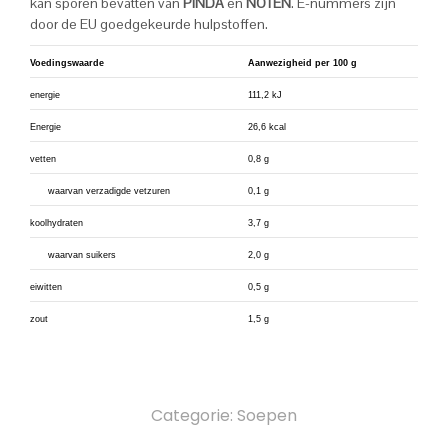
kan sporen bevatten van
PINDA
en
NOTEN
. E-nummers zijn
door de EU goedgekeurde hulpstoffen.
Voedingswaarde
Aanwezigheid per 100 g
energie
111,2 kJ
Energie
26,6 kcal
vetten
0,8 g
waarvan verzadigde vetzuren
0,1 g
koolhydraten
3,7 g
waarvan suikers
2,0 g
eiwitten
0,5 g
zout
1,5 g
Categorie:
Soepen