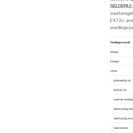
SELDERIJ
)
zuurteregel
E472c, arom
voedingszu
Voedingswaarde
energie
Energie
vetten
plantaardig vet
dierlijk vet
waarvan verzadig
enkelvoudig onve
meervoudig onver
transvetzuur