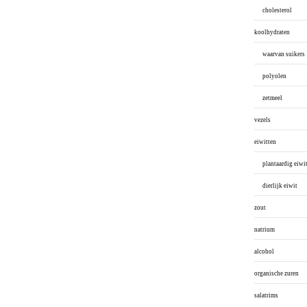
cholesterol
koolhydraten
waarvan suikers
polyolen
zetmeel
vezels
eiwitten
plantaardig eiwi
dierlijk eiwit
zout
natrium
alcohol
organische zuren
salatrims