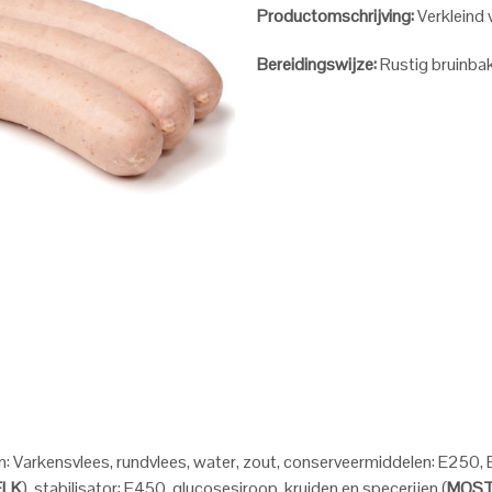
Productomschrijving:
Verkleind 
Bereidingswijze:
Rustig bruinbak
n: Varkensvlees, rundvlees, water, zout, conserveermiddelen: E250,
ELK
), stabilisator: E450, glucosesiroop, kruiden en specerijen (
MOST