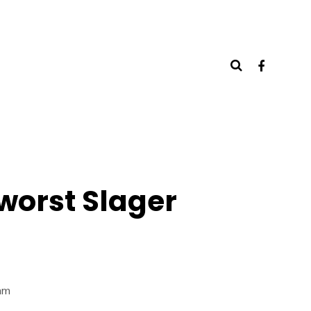
orst Slager
am