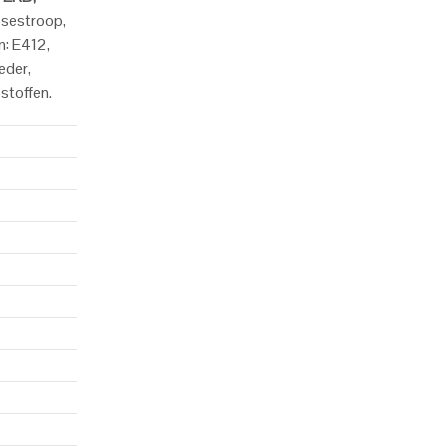
osestroop,
n: E412,
eder,
stoffen.