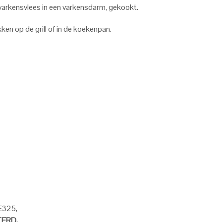
varkensvlees in een varkensdarm, gekookt.
ken op de grill of in de koekenpan.
 E325,
ERD,