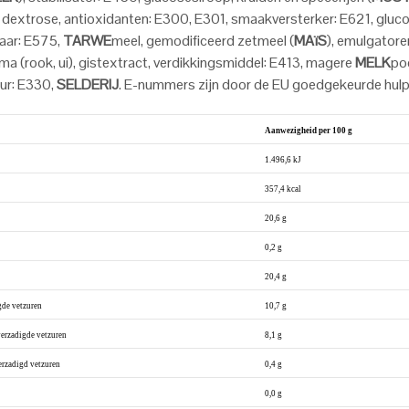
, dextrose, antioxidanten: E300, E301, smaakversterker: E621, gluc
aar: E575,
TARWE
meel, gemodificeerd zetmeel (
MAïS
), emulgatore
a (rook, ui), gistextract, verdikkingsmiddel: E413, magere
MELK
po
ur: E330,
SELDERIJ
. E-nummers zijn door de EU goedgekeurde hulp
Aanwezigheid per 100 g
1.496,6 kJ
357,4 kcal
20,6 g
0,2 g
20,4 g
de vetzuren
10,7 g
rzadigde vetzuren
8,1 g
zadigd vetzuren
0,4 g
0,0 g