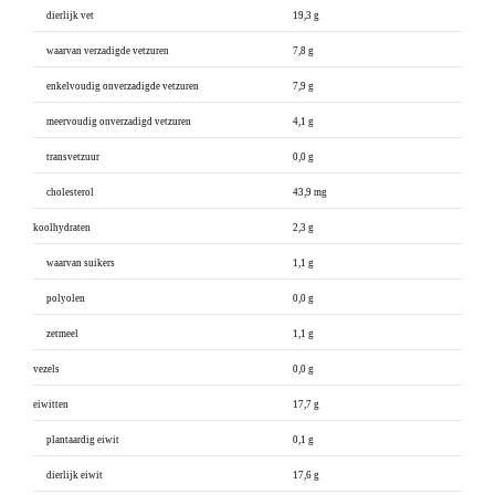
dierlijk vet
19,3 g
waarvan verzadigde vetzuren
7,8 g
enkelvoudig onverzadigde vetzuren
7,9 g
meervoudig onverzadigd vetzuren
4,1 g
transvetzuur
0,0 g
cholesterol
43,9 mg
koolhydraten
2,3 g
waarvan suikers
1,1 g
polyolen
0,0 g
zetmeel
1,1 g
vezels
0,0 g
eiwitten
17,7 g
plantaardig eiwit
0,1 g
dierlijk eiwit
17,6 g