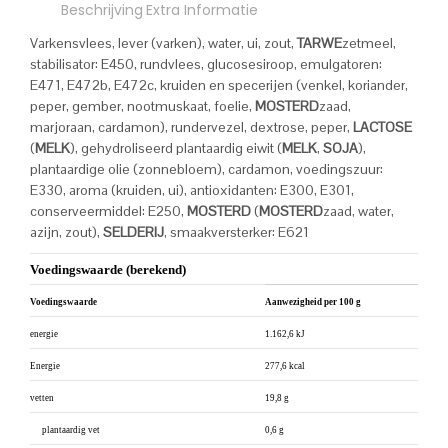
Beschrijving
Extra Informatie
Varkensvlees, lever (varken), water, ui, zout,
TARWE
zetmeel,
stabilisator: E450, rundvlees, glucosesiroop, emulgatoren:
E471, E472b, E472c, kruiden en specerijen (venkel, koriander,
peper, gember, nootmuskaat, foelie,
MOSTERD
zaad,
marjoraan, cardamon), rundervezel, dextrose, peper,
LACTOSE
(
MELK
), gehydroliseerd plantaardig eiwit (
MELK
,
SOJA
),
plantaardige olie (zonnebloem), cardamon, voedingszuur:
E330, aroma (kruiden, ui), antioxidanten: E300, E301,
conserveermiddel: E250,
MOSTERD
(
MOSTERD
zaad, water,
azijn, zout),
SELDERIJ
, smaakversterker: E621
Voedingswaarde (berekend)
Voedingswaarde
Aanwezigheid per 100 g
energie
1.162,6 kJ
Energie
277,6 kcal
vetten
19,8 g
plantaardig vet
0,6 g