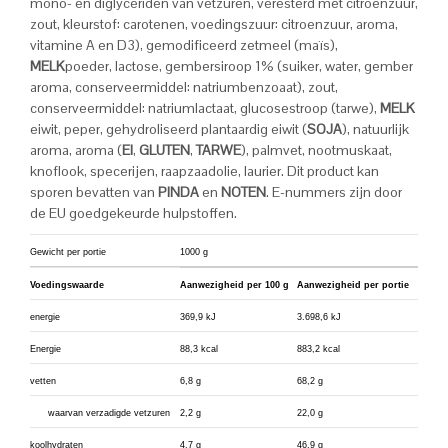
mono- en diglyceriden van vetzuren, veresterd met citroenzuur,
zout, kleurstof: carotenen, voedingszuur: citroenzuur, aroma,
vitamine A en D3), gemodificeerd zetmeel (maïs),
MELK
poeder, lactose, gembersiroop 1% (suiker, water, gember
aroma, conserveermiddel: natriumbenzoaat), zout,
conserveermiddel: natriumlactaat, glucosestroop (tarwe),
MELK
eiwit, peper, gehydroliseerd plantaardig eiwit (
SOJA
), natuurlijk
aroma, aroma (
EI
,
GLUTEN
,
TARWE
), palmvet, nootmuskaat,
knoflook, specerijen, raapzaadolie, laurier. Dit product kan
sporen bevatten van
PINDA
en
NOTEN
. E-nummers zijn door
de EU goedgekeurde hulpstoffen.
Gewicht per portie
1000 g
Voedingswaarde
Aanwezigheid per 100 g
Aanwezigheid per portie
energie
369,9 kJ
3.698,6 kJ
Energie
88,3 kcal
883,2 kcal
vetten
6,8 g
68,2 g
waarvan verzadigde vetzuren
2,2 g
22,0 g
koolhydraten
4,7 g
46,9 g