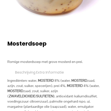
Mosterdsoep
Romige mosterdsoep met grove mosterd en prei.
Beschrijving
Extra Informatie
Ingrediënten: water,
MOSTERD
8% (water,
MOSTERD
zaad,
azijn, zout, suiker, specerijen), prei 4%,
MOSTERD
4% (water,
MOSTERD
zaad, zout, suiker, azijn
(
ZWAVELDIOXIDE
/
SULFIETEN
), antioxidant: kaliumdisulfiet,
voedingszuur: citroenzuur), palmolie ongehard rspo, ui,
margarine (plantaardige olie (raapzaad), water, emulgator: