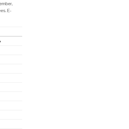
gember,
ees. E-
e