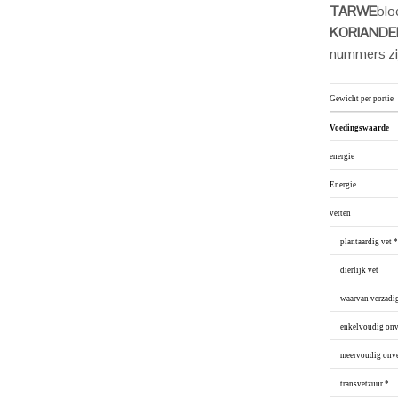
TARWE
blo
KORIANDE
nummers zi
Gewicht per portie
Voedingswaarde
energie
Energie
vetten
plantaardig vet *
dierlijk vet
waarvan verzadig
enkelvoudig onve
meervoudig onver
transvetzuur *