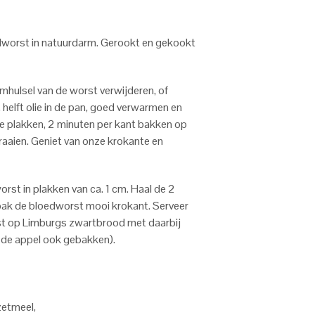
worst in natuurdarm. Gerookt en gekookt
omhulsel van de worst verwijderen, of
 helft olie in de pan, goed verwarmen en
kke plakken, 2 minuten per kant bakken op
raaien. Geniet van onze krokante en
rst in plakken van ca. 1 cm. Haal de 2
bak de bloedworst mooi krokant. Serveer
t op Limburgs zwartbrood met daarbij
l de appel ook gebakken).
zetmeel,