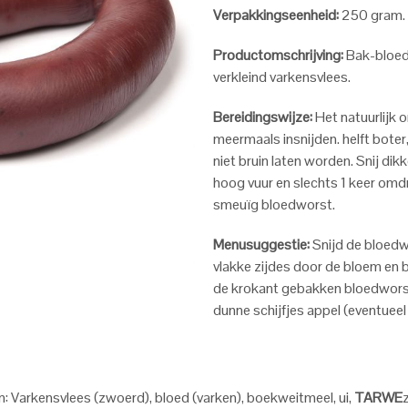
Verpakkingseenheid:
250 gram.
Productomschrijving:
Bak-bloed
verkleind varkensvlees.
Bereidingswijze:
Het natuurlijk 
meermaals insnijden. helft boter,
niet bruin laten worden. Snij di
hoog vuur en slechts 1 keer omd
smeuïg bloedworst.
Menusuggestie:
Snijd de bloedwo
vlakke zijdes door de bloem en 
de krokant gebakken bloedwors
dunne schijfjes appel (eventuee
n: Varkensvlees (zwoerd), bloed (varken), boekweitmeel, ui,
TARWE