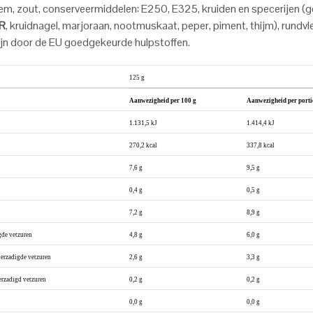
em, zout, conserveermiddelen: E250, E325, kruiden en specerijen (
R
, kruidnagel, marjoraan, nootmuskaat, peper, piment, thijm), rundvl
jn door de EU goedgekeurde hulpstoffen.
125 g
Aanwezigheid per 100 g
Aanwezigheid per porti
1.131,5 kJ
1.414,4 kJ
270,2 kcal
337,8 kcal
7,6 g
9,5 g
0,4 g
0,5 g
7,2 g
8,9 g
de vetzuren
4,8 g
6,0 g
rzadigde vetzuren
2,6 g
3,3 g
zadigd vetzuren
0,2 g
0,2 g
0,0 g
0,0 g