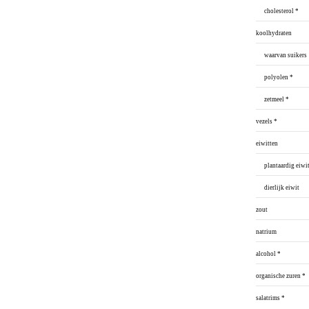
cholesterol *
koolhydraten
waarvan suikers
polyolen *
zetmeel *
vezels *
eiwitten
plantaardig eiwit
dierlijk eiwit
zout
natrium
alcohol *
organische zuren *
salatrims *