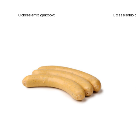
Casselerrib gekookt
Casselerrib 
LEES VERDER
LEES VERDE