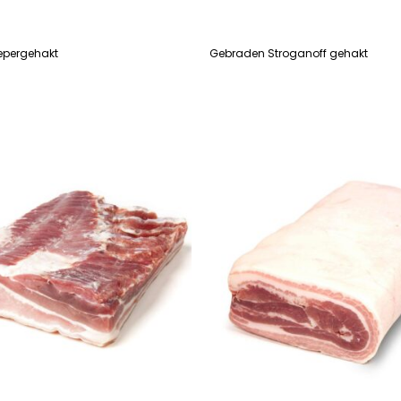
epergehakt
Gebraden Stroganoff gehakt
R
LEES VERDER