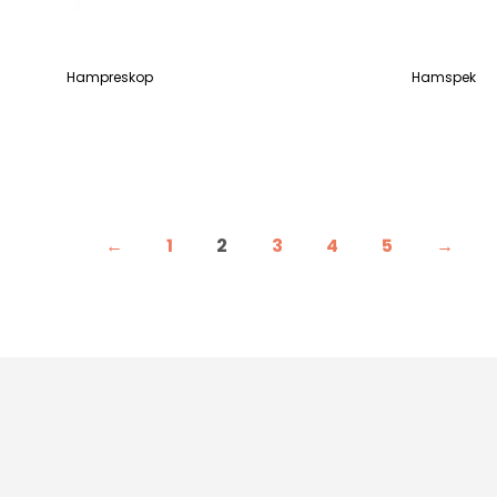
Hampreskop
Hamspek
LEES VERDER
LEES VERDE
←
1
2
3
4
5
→