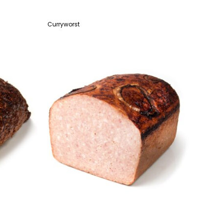
Curryworst
LEES VERDER