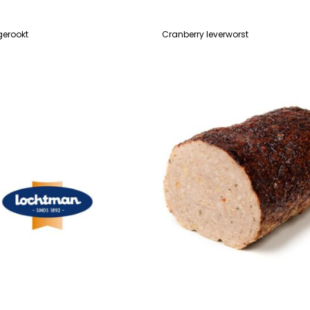
gerookt
Cranberry leverworst
R
LEES VERDER