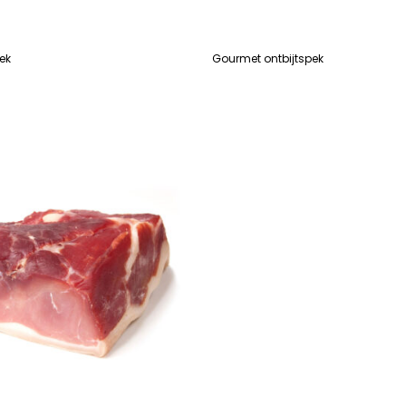
ek
Gourmet ontbijtspek
R
LEES VERDER