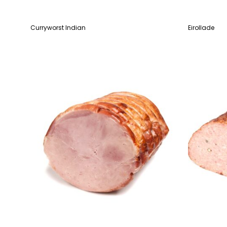
Curryworst Indian
Eirollade
LEES VERDER
LEES VERDE